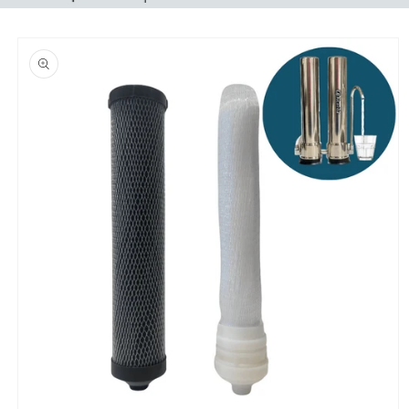
Ir
directamente
a la
información
del producto