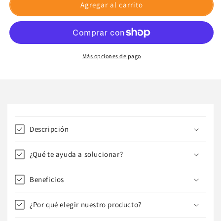
Set
Set
Agregar al carrito
de
de
recambio
recambio
filtro
filtro
de
de
2
2
Más opciones de pago
etapas
etapas
Alcavida
Alcavida
C
o
Descripción
n
t
¿Qué te ayuda a solucionar?
e
n
Beneficios
i
d
¿Por qué elegir nuestro producto?
o