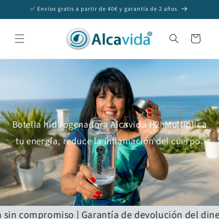
Ir
✅ Envíos gratis a partir de 40€ y garantía de 2 años
directamente
al contenido
Carrito
Botella hid rogenadora Alcavida H2| Multiplica
tu energía, reduce la inflamación del cuerpo.
in compromiso | Garantía de devolución del dinero