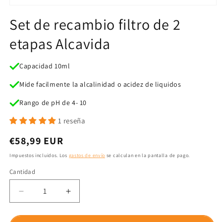
Abrir
elemento
Set de recambio filtro de 2
multimedia
1
etapas Alcavida
en
una
ventana
modal
Capacidad 10ml
Mide facilmente la alcalinidad o acidez de liquidos
Rango de pH de 4- 10
1 reseña
Precio
€58,99 EUR
habitual
Impuestos incluidos. Los
gastos de envío
se calculan en la pantalla de pago.
Cantidad
Cantidad
Reducir
Aumentar
cantidad
cantidad
para
para