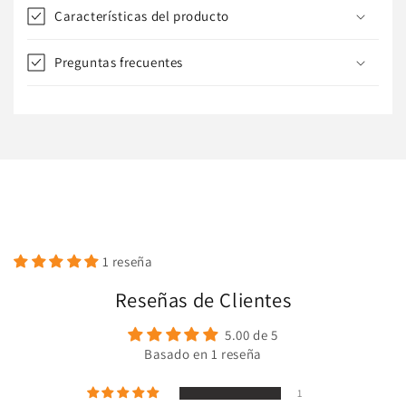
d
Características del producto
e
s
Preguntas frecuentes
p
l
e
g
a
b
l
e
1 reseña
Reseñas de Clientes
5.00 de 5
Basado en 1 reseña
1