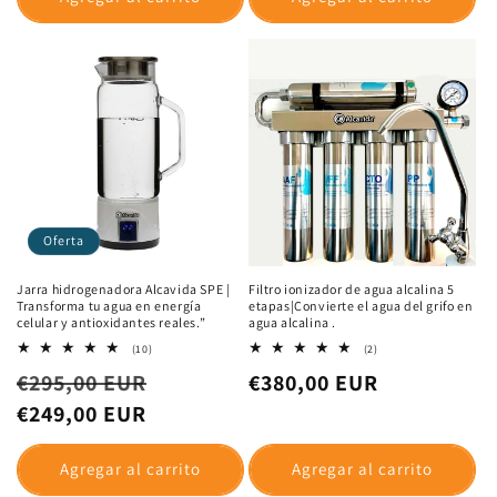
Oferta
Filtro de ducha Terapéutico Alcavida
Botella hidrogenadora Alcavida H2 |
|Elimina la piel seca, caspa y caída
Multiplica tu energía, reduce la
del pelo desde el primer uso.
inflamación del cuerpo.
49
9
(49)
(9)
reseñas
reseñas
Precio
Precio
Precio
€49,99 EUR
€101,00 EUR
totales
totales
habitual
habitual
de
€83,00 EUR
oferta
Agregar al carrito
Agregar al carrito