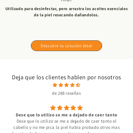
tiempo.
ios recientes han detectado la presencia de partículas
ado para desinfectar, pero arrastra los aceites esenciales
cas en el agua, imperceptibles pero cada vez más comunes.
agua pasa por las tuberías se carga con metales pesados que
 son arrastradas a través de las tuberías y en muchas ocaciones causan
de la piel resecando dañandolos.
se adhieren al agua del grifo.
dolor estomacal.
Arrastra los aceites esenciales que cuidan tu piel .
Descubre tu solución ideal
Deja que los clientes hablen por nosotros
de 288 reseñas
Dese que lo utilizo se me a dejado de caer tanto
Dese que lo utilizo se me a dejado de caer tanto el
cabello y no me pica la piel habia probado otros mas