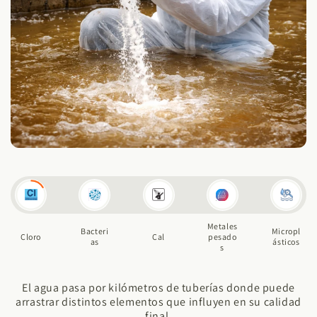
¿Qué contiene realmente el agua que
usas cada día en España?
Lo que no ves en el agua puede estar afectando tu piel, tu
energía y tu bienestar.
Metales
Bacteri
Micropl
Cloro
Cal
pesado
as
ásticos
s
agua pasa por kilómetros de tuberías donde puede
Residuos orgánicos
strar distintos elementos que influyen en su calidad
ue se acumulan en las tuberías a lo largo del recorrido y por el
final.