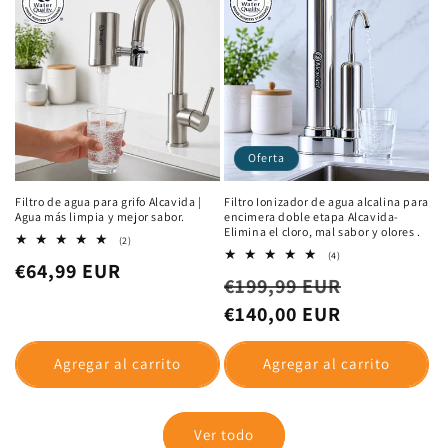
Oferta
Filtro de agua para el cuidado de la
Oferta 3 x2 kit Cartucho ducha
piel Alcavida glow :Piel limpia y sin
terapéutica de Alcavida
acne.
2
(2)
reseñas
1
(1)
Precio
Precio
€54,00 EUR
totales
reseñas
Precio
€23,00 EUR
totales
habitual
de
€37,00 EUR
habitual
oferta
Agregar al carrito
Agregar al carrito