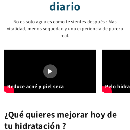
diario
No es solo agua es como te sientes después : Mas
vitalidad, menos sequedad y una experiencia de pureza
real.
Reduce acné y piel seca
Pelo hidr
¿Qué quieres mejorar hoy de
tu hidratación ?